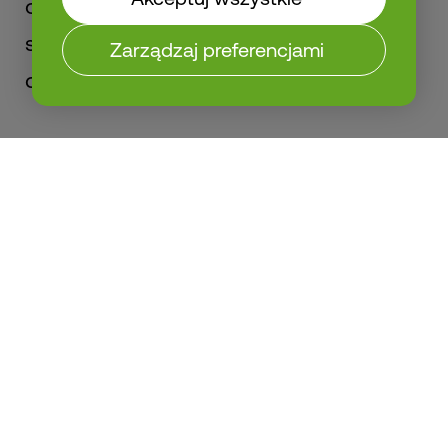
odpowiednia ilość kleju i decyduje
się, czy taśma ma być jedno- czy
Zarządzaj preferencjami
dwustronna.