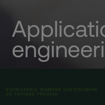
Applicati
engineer
ROZWIĄZANIA TAŚMOWE DOSTOSOWANE
DO TWOJEGO PROCESU