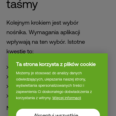
taśmy
Kolejnym krokiem jest wybór
nośnika. Wymagania aplikacji
wpływają na ten wybór. Istotne
kwestie to:
Ta strona korzysta z plików cookie
Wytrzymałość na rozciąganie
Możemy je stosować do analizy danych
Dopasowalność
odwiedzających, ulepszania naszej strony,
Grubość
wyświetlania spersonalizowanych treści i
zapewnienia Ci doskonałego doświadczenia z
Kolor i jasność
korzystania z witryny.
Więcej informacji
Następnie określana jest
Akceptuj wszystkie