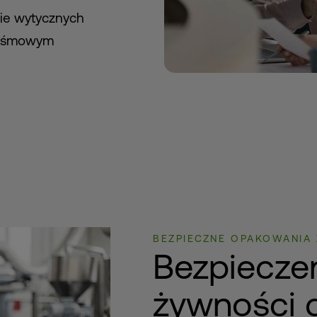
nie wytycznych
 taśmowym
BEZPIECZNE OPAKOWANI
Bezpieczeń
żywności 