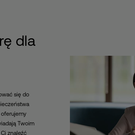
ę dla
ować się do
pieczeństwa
 oferujemy
wiadają Twoim
Ci znaleźć