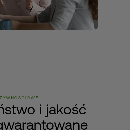
A ŻYWNOŚCIOWE
stwo i jakość
gwarantowane