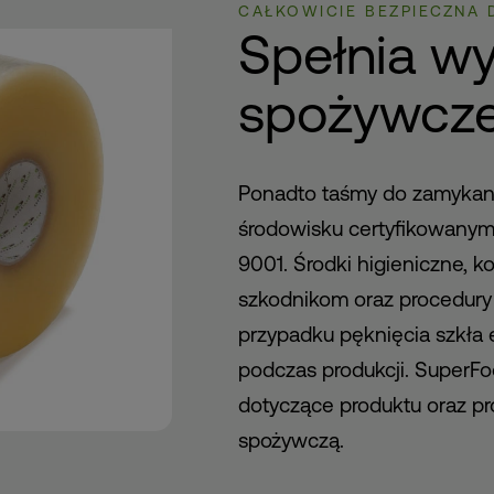
CAŁKOWICIE BEZPIECZNA
Spełnia w
spożywcze
Ponadto taśmy do zamykan
środowisku certyfikowany
9001. Środki higieniczne, k
szkodnikom oraz procedury
przypadku pęknięcia szkła 
podczas produkcji. SuperF
dotyczące produktu oraz pr
spożywczą.