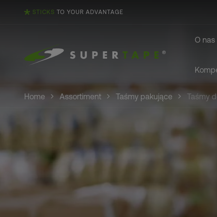
STICKS
TO YOUR ADVANTAGE
O nas
Kompe
Home
Assortiment
Taśmy pakujące
Taśmy d