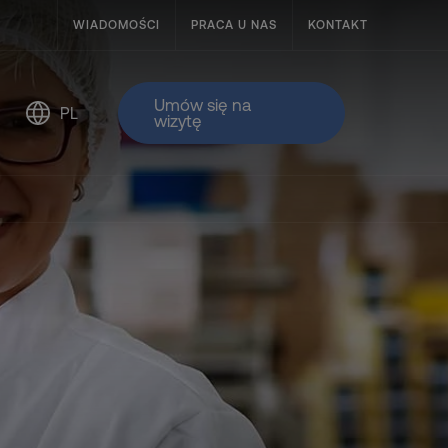
WIADOMOŚCI
PRACA U NAS
KONTAKT
Umów się na
PL
wizytę
do opakowań elastycznych
iązaniach taśmowych
we
strukcja
stwa żywnościowa