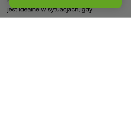
jest idealne w sytuacjach, gdy
wykładzina musi zostać ponownie
usunięta.
Wybór z naszej
oferty taśm do
dywanów